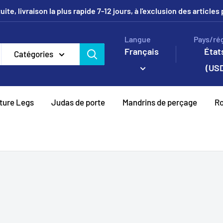
uite, livraison la plus rapide 7-12 jours, à l'exclusion des article
Langue
Pays/ré
Français
État
Catégories
(USD
iture Legs
Judas de porte
Mandrins de perçage
Ro