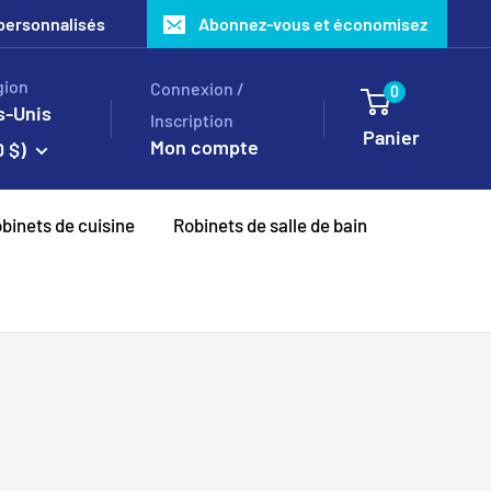
s personnalisés
Abonnez-vous et économisez
gion
Connexion /
0
s-Unis
Inscription
Panier
Mon compte
 $)
binets de cuisine
Robinets de salle de bain