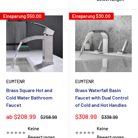
Einsparung
$50.00
Einsparung
$30.00
EUMTENR
EUMTENR
Brass Square Hot and
Brass Waterfall Basin
Cold Water Bathroom
Faucet with Dual Control
Faucet
of Cold and Hot Handles
Sonderpreis
Sonderpreis
ab $208.99
$308.99
Normalpreis
Normalpreis
$258.99
$338.99
Keine
Keine
Bewertungen
Bewertungen