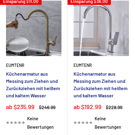
Einsparung
$11.00
Einsparung
$36.00
EUMTENR
EUMTENR
Küchenarmatur aus
Küchenarmatur aus
Messing zum Ziehen und
Messing zum Ziehen und
Zurückziehen mit heißem
Zurückziehen mit heißem
und kaltem Wasser
und kaltem Wasser
Sonderpreis
Sonderpreis
ab $235.99
ab $192.99
Normalpreis
Normalpreis
$246.99
$228.99
Keine
Keine
Bewertungen
Bewertungen