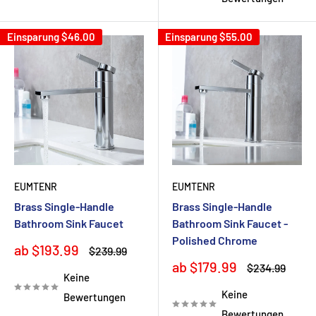
Einsparung
$46.00
Einsparung
$55.00
EUMTENR
EUMTENR
Brass Single-Handle
Brass Single-Handle
Bathroom Sink Faucet
Bathroom Sink Faucet -
Polished Chrome
Sonderpreis
ab $193.99
Normalpreis
$239.99
Sonderpreis
ab $179.99
Normalpreis
$234.99
Keine
Keine
Bewertungen
Bewertungen