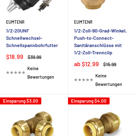
EUMTENR
EUMTENR
1/2-20UNF
1/2-Zoll-90-Grad-Winkel,
Schnellwechsel-
Push-to-Connect-
Schnellspannbohrfutter
Sanitäranschlüsse mit
1/2-Zoll-Trennclip
Sonderpreis
$18.99
Normalpreis
$39.99
Sonderpreis
ab $12.99
Normalpreis
$15.99
Keine
Keine
Bewertungen
Bewertungen
Einsparung
$3.00
Einsparung
$4.00