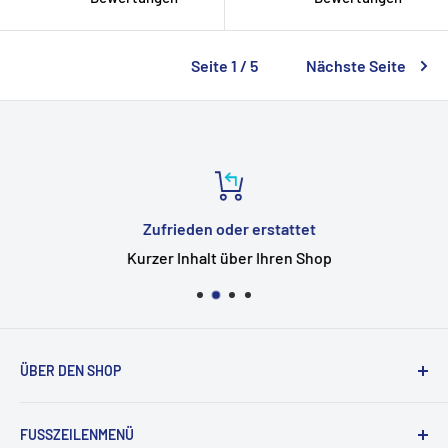
Seite 1 / 5
Nächste Seite
Zufrieden oder erstattet
Kurzer Inhalt über Ihren Shop
ÜBER DEN SHOP
Nutzen Sie diesen Textbereich, um Ihren Kunden Ihre
FUSSZEILENMENÜ
Marke und Vision näher zu bringen. Sie können es in