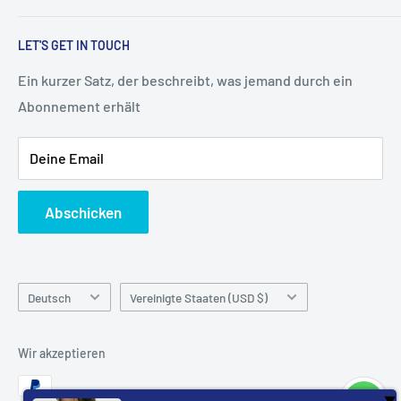
den Theme-Einstellungen ändern.
Suchen
LET'S GET IN TOUCH
Kontaktiere uns
Blogs
Ein kurzer Satz, der beschreibt, was jemand durch ein
Abonnement erhält
Shipping & Returns
Security & Privacy
Deine Email
Abschicken
Sprache
Land/Region
Deutsch
Vereinigte Staaten (USD $)
Wir akzeptieren