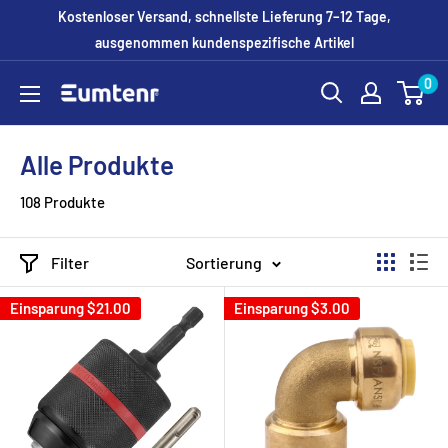
Direkt
Kostenloser Versand, schnellste Lieferung 7–12 Tage,
zum
ausgenommen kundenspezifische Artikel
Inhalt
0
Eumtenr
Alle Produkte
108 Produkte
Filter
Sortierung
Einsparung
$21.00
Einsparung
$3.00