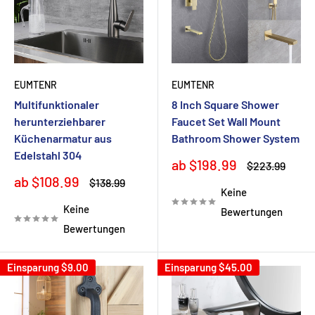
EUMTENR
EUMTENR
Multifunktionaler
8 Inch Square Shower
herunterziehbarer
Faucet Set Wall Mount
Küchenarmatur aus
Bathroom Shower System
Edelstahl 304
Sonderpreis
ab $198.99
Normalpreis
$223.99
Sonderpreis
ab $108.99
Normalpreis
$138.99
Keine
Keine
Bewertungen
Bewertungen
Einsparung
$9.00
Einsparung
$45.00