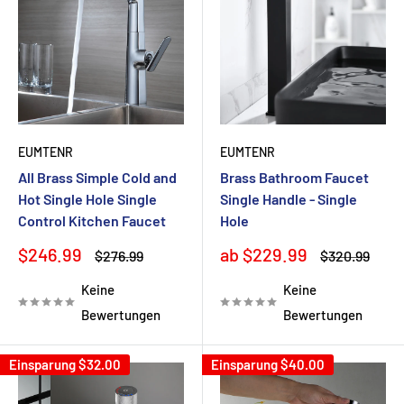
EUMTENR
EUMTENR
All Brass Simple Cold and
Brass Bathroom Faucet
Hot Single Hole Single
Single Handle - Single
Control Kitchen Faucet
Hole
Sonderpreis
Sonderpreis
$246.99
ab $229.99
Normalpreis
Normalpreis
$276.99
$320.99
Keine
Keine
Bewertungen
Bewertungen
Einsparung
$32.00
Einsparung
$40.00