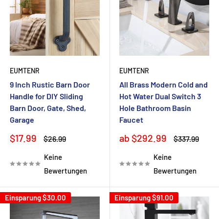
EUMTENR
EUMTENR
9 Inch Rustic Barn Door
All Brass Modern Cold and
Handle for DIY Sliding
Hot Water Dual Switch 3
Barn Door, Gate, Shed,
Hole Bathroom Basin
Garage
Faucet
Sonderpreis
Sonderpreis
$17.99
ab $292.99
Normalpreis
Normalpreis
$26.99
$337.99
Keine
Keine
Bewertungen
Bewertungen
Einsparung
$30.00
Einsparung
$91.00