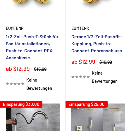
EUMTENR
EUMTENR
1/2-Zoll-Push-T-Stück für
Gerade 1/2-Zoll-Pushfit-
Sanitärinstallationen,
Kupplung, Push-to-
Push-to-Connect-PEX-
Connect-Rohranschluss
Anschlüsse
Sonderpreis
ab $12.99
Normalpreis
$16.99
Sonderpreis
ab $12.99
Normalpreis
$15.99
Keine
Keine
Bewertungen
Bewertungen
Einsparung
$30.00
Einsparung
$25.00