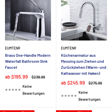
EUMTENR
EUMTENR
Brass One-Handle Modern
Küchenarmatur aus
Waterfall Bathroom Sink
Messing zum Ziehen und
Faucet
Zurückziehen (Warm- und
Kaltwasser mit Haken)
Sonderpreis
ab $195.99
Normalpreis
$238.99
Sonderpreis
ab $245.99
Normalpreis
$275.99
Keine
Keine
Bewertungen
Bewertungen