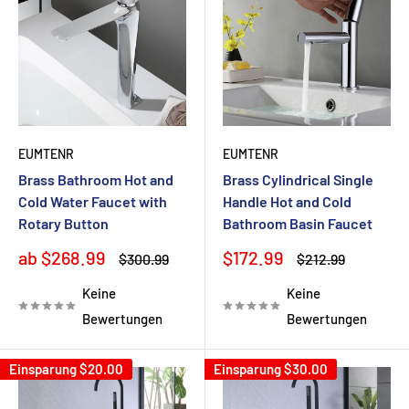
EUMTENR
EUMTENR
Brass Bathroom Hot and
Brass Cylindrical Single
Cold Water Faucet with
Handle Hot and Cold
Rotary Button
Bathroom Basin Faucet
Sonderpreis
Sonderpreis
ab $268.99
$172.99
Normalpreis
Normalpreis
$300.99
$212.99
Keine
Keine
Bewertungen
Bewertungen
Einsparung
$20.00
Einsparung
$30.00