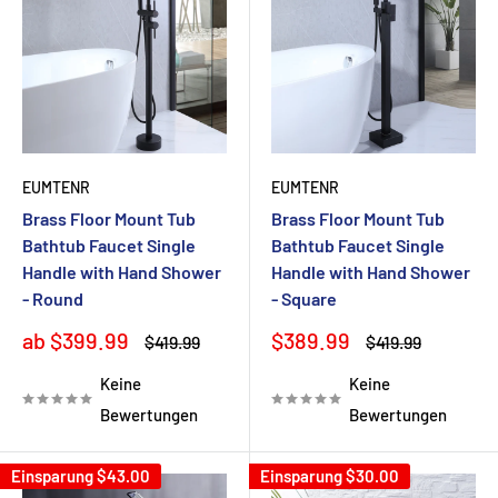
EUMTENR
EUMTENR
Brass Floor Mount Tub
Brass Floor Mount Tub
Bathtub Faucet Single
Bathtub Faucet Single
Handle with Hand Shower
Handle with Hand Shower
- Round
- Square
Sonderpreis
Sonderpreis
ab $399.99
$389.99
Normalpreis
Normalpreis
$419.99
$419.99
Keine
Keine
Bewertungen
Bewertungen
Einsparung
$43.00
Einsparung
$30.00