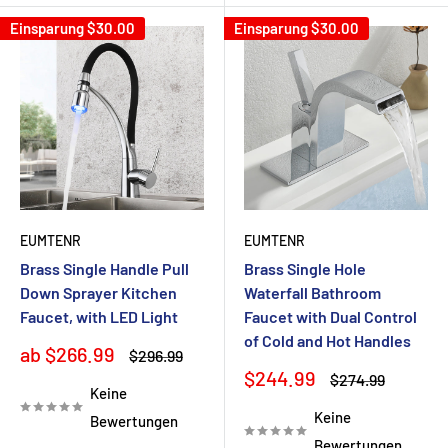
Einsparung
$30.00
Einsparung
$30.00
EUMTENR
EUMTENR
Brass Single Handle Pull
Brass Single Hole
Down Sprayer Kitchen
Waterfall Bathroom
Faucet, with LED Light
Faucet with Dual Control
of Cold and Hot Handles
Sonderpreis
ab $266.99
Normalpreis
$296.99
Sonderpreis
$244.99
Normalpreis
$274.99
Keine
Keine
Bewertungen
Bewertungen